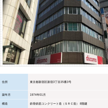
住所
東京都
新宿区
新宿3丁目35番3号
築年月
1974年01月
構造
鉄骨鉄筋コンクリート造（ＳＲＣ造） 8階建