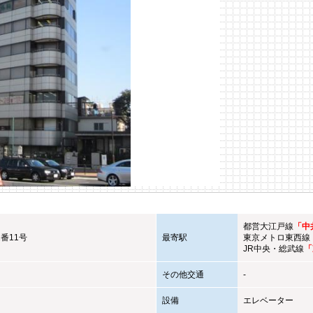
都営大江戸線
「中
番11号
最寄駅
東京メトロ東西線
JR中央・総武線
「
その他交通
-
設備
エレベーター