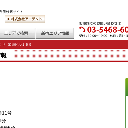
務所検索サイト
覧
加瀬ビル１５５
情報
11号
1分
徒歩5分