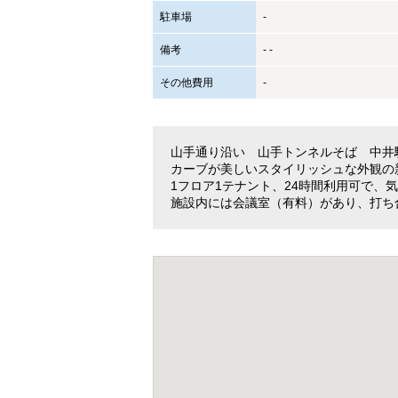
駐車場
-
備考
- -
その他費用
-
山手通り沿い 山手トンネルそば 中井
カーブが美しいスタイリッシュな外観の
1フロア1テナント、24時間利用可で、
施設内には会議室（有料）があり、打ち