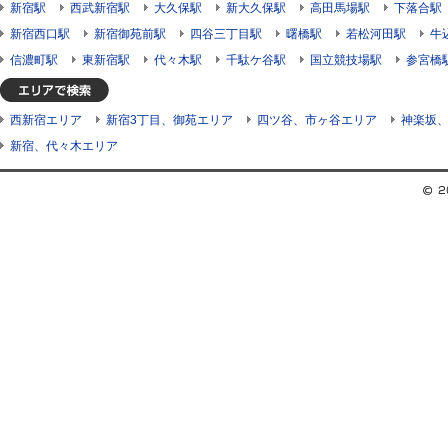
新宿駅
西武新宿駅
大久保駅
新大久保駅
高田馬場駅
下落合駅
新宿西口駅
新宿御苑前駅
四谷三丁目駅
曙橋駅
若松河田駅
牛
信濃町駅
東新宿駅
代々木駅
千駄ケ谷駅
国立競技場駅
参宮橋
西新宿エリア
新宿3丁目、御苑エリア
四ツ谷、市ヶ谷エリア
神楽坂
新宿、代々木エリア