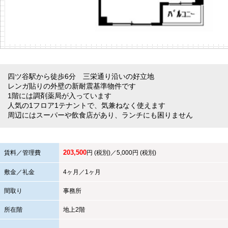
四ツ谷駅から徒歩6分 三栄通り沿いの好立地
レンガ貼りの外壁の新耐震基準物件です
1階には調剤薬局が入っています
人気の1フロア1テナントで、気兼ねなく使えます
周辺にはスーパーや飲食店があり、ランチにも困りません
203,500
賃料／管理費
円 (税別)／5,000円 (税別)
敷金／礼金
4ヶ月／1ヶ月
間取り
事務所
所在階
地上2階