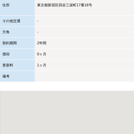
住所
東京都
新宿区
四谷三栄町17番18号
その他交通
-
方角
-
契約期間
2年間
償却
0ヶ月
更新料
1ヶ月
備考