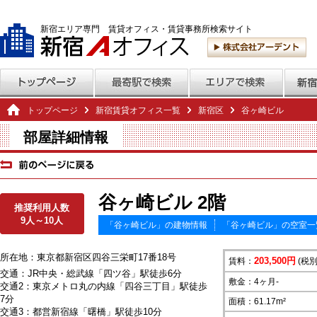
新宿エリア専門 賃貸オフィス・賃貸事務所検索サイト
トップページ
新宿賃貸オフィス一覧
新宿区
谷ヶ崎ビル
部屋詳細情報
谷ヶ崎ビル 2階
推奨利用人数
9人～10人
「谷ヶ崎ビル」の建物情報
「谷ヶ崎ビル」の空室一
所在地：東京都新宿区四谷三栄町17番18号
203,500円
賃料：
(税別
交通：JR中央・総武線「四ツ谷」駅徒歩6分
敷金：4ヶ月-
交通2：東京メトロ丸の内線「四谷三丁目」駅徒歩
7分
面積：61.17m²
交通3：都営新宿線「曙橋」駅徒歩10分