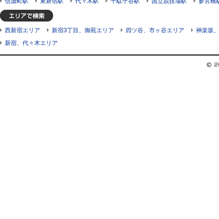
信濃町駅
東新宿駅
代々木駅
千駄ケ谷駅
国立競技場駅
参宮橋
西新宿エリア
新宿3丁目、御苑エリア
四ツ谷、市ヶ谷エリア
神楽坂
新宿、代々木エリア