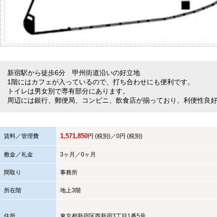
新宿駅から徒歩6分 甲州街道沿いの好立地
1階にはカフェが入っているので、打ち合わせにも便利です。
トイレは男女別で専有部分にあります。
周辺には銀行、郵便局、コンビニ、飲食店が揃っており、利便性良
1,571,850
賃料／管理費
円 (税別)／0円 (税別)
敷金／礼金
3ヶ月／0ヶ月
間取り
事務所
所在階
地上3階
住所
東京都
新宿区
西新宿3丁目1番5号