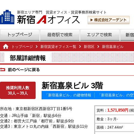
新宿エリア専門 賃貸オフィス・賃貸事務所検索サイト
トップページ
新宿賃貸オフィス一覧
新宿区
新宿嘉泉ビル
部屋詳細情報
新宿嘉泉ビル 3階
推奨利用人数
30人～39人
「新宿嘉泉ビル」の建物情報
「新宿嘉泉ビル」の空
所在地：東京都新宿区西新宿3丁目1番5号
1,571,850円
賃料：
(税
交通：JR山手線「新宿」駅徒歩6分
敷金：3ヶ月-
交通2：都営大江戸線「都庁前」駅徒歩9分
交通3：東京メトロ丸の内線「西新宿」駅徒歩11分
面積：247.44m²