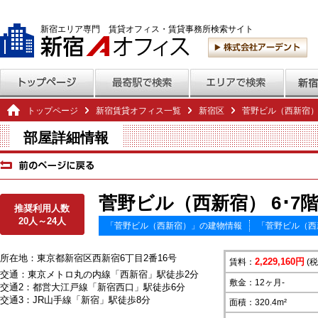
新宿エリア専門 賃貸オフィス・賃貸事務所検索サイト
トップページ
新宿賃貸オフィス一覧
新宿区
菅野ビル（西新宿
部屋詳細情報
菅野ビル（西新宿） 6･7
推奨利用人数
20人～24人
「菅野ビル（西新宿）」の建物情報
「菅野ビル（西
所在地：東京都新宿区西新宿6丁目2番16号
2,229,160円
賃料：
(税
交通：東京メトロ丸の内線「西新宿」駅徒歩2分
敷金：12ヶ月-
交通2：都営大江戸線「新宿西口」駅徒歩6分
交通3：JR山手線「新宿」駅徒歩8分
面積：320.4m²