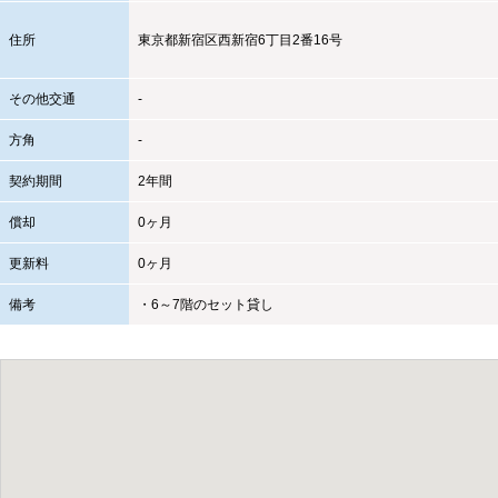
住所
東京都
新宿区
西新宿6丁目2番16号
その他交通
-
方角
-
契約期間
2年間
償却
0ヶ月
更新料
0ヶ月
備考
・6～7階のセット貸し