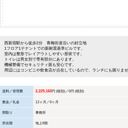
西新宿駅から徒歩2分 青梅街道沿いの好立地
1フロア1テナントでの新耐震基準ビルです。
室内は整形でレイアウトしやすい形状です。
トイレは男女別で専有部分にあります。
機械警備でセキュリティ面も安心です。
周辺にはコンビニや飲食店が点在しているので、ランチにも困りま
2,229,160
賃料／管理費
円 (税別)／0円 (税別)
敷金／礼金
12ヶ月／0ヶ月
間取り
事務所
所在階
地上6階