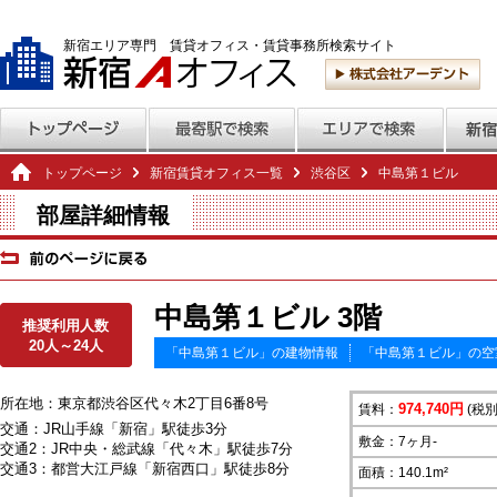
新宿エリア専門 賃貸オフィス・賃貸事務所検索サイト
トップページ
新宿賃貸オフィス一覧
渋谷区
中島第１ビル
部屋詳細情報
中島第１ビル 3階
推奨利用人数
20人～24人
「中島第１ビル」の建物情報
「中島第１ビル」の空
所在地：東京都渋谷区代々木2丁目6番8号
974,740円
賃料：
(税別
交通：JR山手線「新宿」駅徒歩3分
敷金：7ヶ月-
交通2：JR中央・総武線「代々木」駅徒歩7分
交通3：都営大江戸線「新宿西口」駅徒歩8分
面積：140.1m²