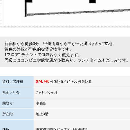
新宿駅から徒歩3分 甲州街道から曲がった通り沿いに立地
黄色の外観が印象的な賃貸物件です。
1フロア1テナントで気兼ねなく使えます。
周辺にはコンビニや飲食店が多数あり、ランチタイムも楽しみです
974,740
賃料／管理費
円 (税別)／84,760円 (税別)
敷金／礼金
7ヶ月／0ヶ月
間取り
事務所
所在階
地上3階
住所
東京都
渋谷区
代々木2丁目6番8号