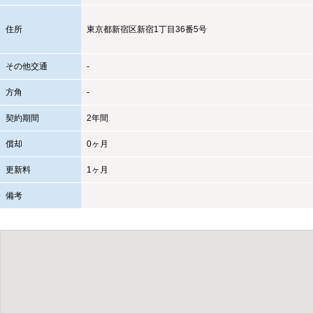
住所
東京都
新宿区
新宿1丁目36番5号
その他交通
-
方角
-
契約期間
2年間
償却
0ヶ月
更新料
1ヶ月
備考