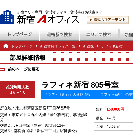
新宿エリア専門 賃貸オフィス・賃貸事務所検索サイト
トップページ
新宿賃貸オフィス一覧
新宿区
ラフィネ新宿
部屋詳細情報
ラフィネ新宿 805号室
推奨利用人数
3人～4人
「ラフィネ新宿」の建物情報
「ラフィネ新宿」の空
所在地：東京都新宿区新宿1丁目36番5号
150,000円
賃料：
交通：東京メトロ丸の内線「新宿御苑前」駅徒歩3
敷金：4ヶ月-
分
交通2：JR山手線「新宿」駅徒歩11分
面積：45.62m²
交通3：都営新宿線「新宿三丁目」駅徒歩3分