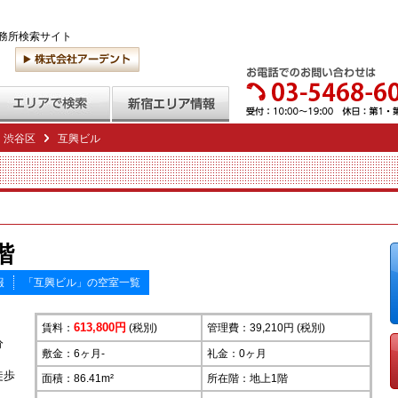
務所検索サイト
渋谷区
互興ビル
階
報
「互興ビル」の空室一覧
613,800円
賃料：
(税別)
管理費：39,210円 (税別)
分
敷金：6ヶ月-
礼金：0ヶ月
徒歩
面積：86.41m²
所在階：
地上1階