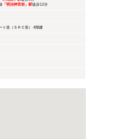
線
「明治神宮前」駅
徒歩12分
ート造（ＳＲＣ造） 4階建