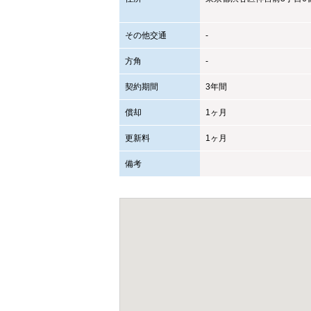
その他交通
-
方角
-
契約期間
3年間
償却
1ヶ月
更新料
1ヶ月
備考