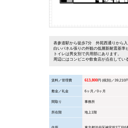
表参道駅から徒歩7分 外苑西通りから
白いパネル張りの外観の低層新耐震基準
トイレは男女別で共用部にあります。
周辺にはコンビニや飲食店が点在してい
613,800
賃料／管理費
円 (税別)／39,210
敷金／礼金
6ヶ月／0ヶ月
間取り
事務所
所在階
地上1階
住所
東京都
渋谷区
神宮前3丁目6