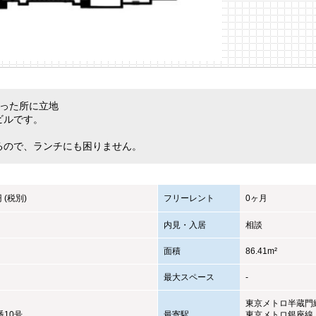
入った所に立地
ビルです。
るので、ランチにも困りません。
円 (税別)
フリーレント
0ヶ月
内見・入居
相談
面積
86.41m²
最大スペース
-
東京メトロ半蔵門
番10号
最寄駅
東京メトロ銀座線