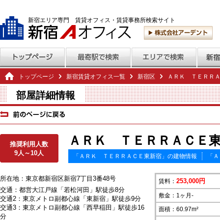
新宿エリア専門 賃貸オフィス・賃貸事務所検索サイト
トップページ
新宿賃貸オフィス一覧
新宿区
ＡＲＫ ＴＥＲＲ
部屋詳細情報
ＡＲＫ ＴＥＲＲＡＣＥ東新
推奨利用人数
9人～10人
「ＡＲＫ ＴＥＲＲＡＣＥ東新宿」の建物情報
「Ａ
所在地：東京都新宿区新宿7丁目3番48号
253,000円
賃料：
交通：都営大江戸線「若松河田」駅徒歩8分
敷金：1ヶ月-
交通2：東京メトロ副都心線「東新宿」駅徒歩9分
交通3：東京メトロ副都心線「西早稲田」駅徒歩16
面積：60.97m²
分