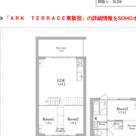
間取り：3LDK
「ＡＲＫ ＴＥＲＲＡＣＥ東新宿」の詳細情報をSOH