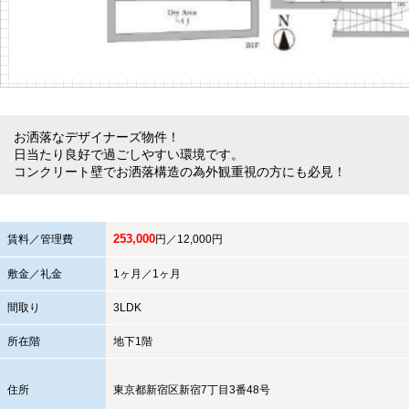
お洒落なデザイナーズ物件！
日当たり良好で過ごしやすい環境です。
コンクリート壁でお洒落構造の為外観重視の方にも必見！
253,000
賃料／管理費
円／12,000円
敷金／礼金
1ヶ月／1ヶ月
間取り
3LDK
所在階
地下1階
住所
東京都
新宿区
新宿7丁目3番48号