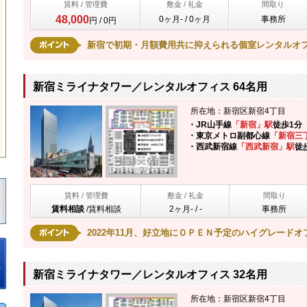
賃料 / 管理費
敷金 / 礼金
間取り
48,000
0ヶ月- / 0ヶ月
事務所
円 / 0円
新宿で初期・月額費用共に抑えられる個室レンタルオ
新宿ミライナタワー／レンタルオフィス 64名用
所在地：新宿区新宿4丁目
・JR山手線
「新宿」駅
徒歩1分
・東京メトロ副都心線
「新宿三
・西武新宿線
「西武新宿」駅
徒
賃料 / 管理費
敷金 / 礼金
間取り
賃料相談
/
賃料相談
2ヶ月- / -
事務所
2022年11月、好立地にＯＰＥＮ予定のハイグレードオ
新宿ミライナタワー／レンタルオフィス 32名用
所在地：新宿区新宿4丁目