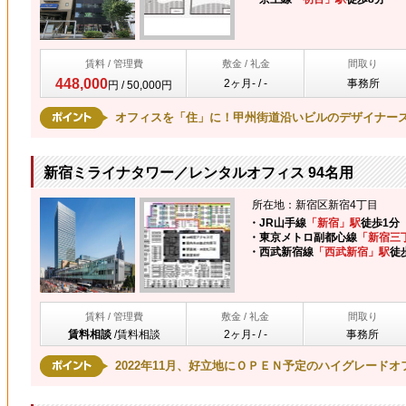
賃料 / 管理費
敷金 / 礼金
間取り
448,000
2ヶ月- / -
事務所
円 / 50,000円
オフィスを「住」に！甲州街道沿いビルのデザイナー
新宿ミライナタワー／レンタルオフィス 94名用
所在地：新宿区新宿4丁目
・JR山手線
「新宿」駅
徒歩1分
・東京メトロ副都心線
「新宿三
・西武新宿線
「西武新宿」駅
徒
賃料 / 管理費
敷金 / 礼金
間取り
賃料相談
/
賃料相談
2ヶ月- / -
事務所
2022年11月、好立地にＯＰＥＮ予定のハイグレードオ