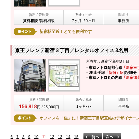
賃料 / 管理費
敷金 / 礼金
間取り
賃料相談
/
賃料相談
7ヶ月- / 0ヶ月
事務所
新宿駅至近！とても便利です
京王フレンテ新宿３丁目／レンタルオフィス 3名用
所在地：新宿区新宿3丁目
・東京メトロ副都心線
「新宿三
・JR山手線
「新宿」駅
徒歩6分
・東京メトロ丸の内線
「新宿御
賃料 / 管理費
敷金 / 礼金
間取り
156,818
1ヶ月- / -
事務所
円 / 25,000円
オフィスを「住」に！新宿三丁目駅直結のデザイナー
6
7
8
9
10
11
12
13
14
15