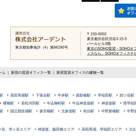
〒150-0002
東京都渋谷区渋谷3-15-5
パールビル3階
東京都知事免許（4）第86290号
東京のSOHO賃貸・SOHOオ
ィスなら、SOHOオフィスナ
ーム
｜
新宿の賃貸オフィス一覧
｜
新宿賃貸オフィスの建物一覧
駅
高田馬場駅
下落合駅
中井駅
面影橋駅
早稲田駅
四ツ谷駅
曙橋駅
若松河田駅
牛込柳町駅
牛込神楽坂駅
神楽坂駅
西早稲
駅
国立競技場駅
参宮橋駅
北参道駅
初台駅
中野新橋駅
中野
ツ谷、市ヶ谷エリア
神楽坂、飯田橋エリア
高田馬場、早稲田エリア
大