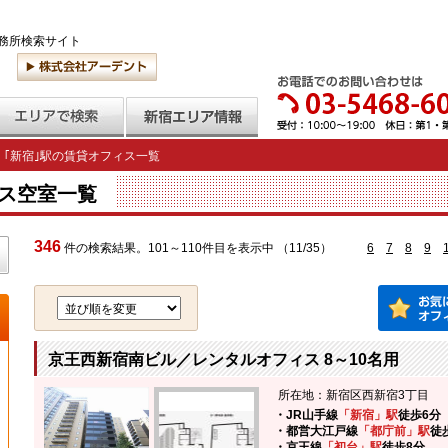
務所検索サイト
｢新宿｣駅の賃貸オフィス一覧
ス空室一覧
346
件の検索結果。101～110件目を表示中 （11/35）
6
7
8
9
京王西新宿南ビル／レンタルオフィス 8～10名用
所在地：新宿区西新宿3丁目
・JR山手線
「新宿」駅
徒歩6分
・都営大江戸線
「都庁前」駅
徒
・京王線
「初台」駅
徒歩8分