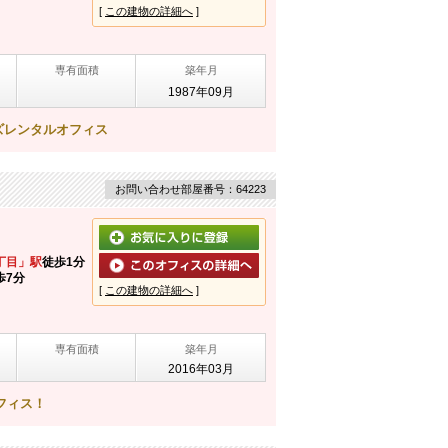
[
この建物の詳細へ
]
専有面積
築年月
1987年09月
ズレンタルオフィス
お問い合わせ部屋番号：64223
丁目」駅
徒歩1分
歩7分
[
この建物の詳細へ
]
専有面積
築年月
2016年03月
フィス！