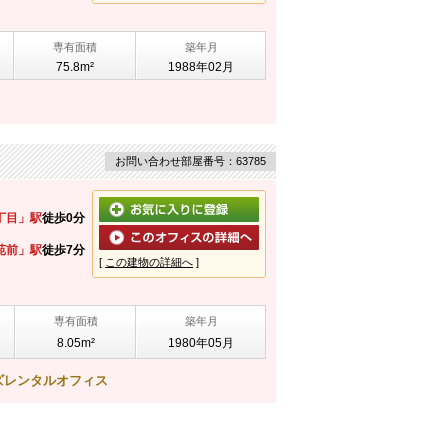
専有面積
築年月
75.8m²
1988年02月
お問い合わせ部屋番号：63785
丁目」駅
徒歩0分
苑前」駅
徒歩7分
[
この建物の詳細へ
]
専有面積
築年月
8.05m²
1980年05月
ズレンタルオフィス