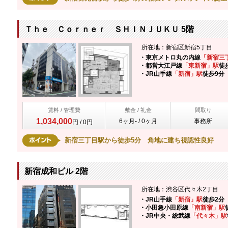
Ｔｈｅ Ｃｏｒｎｅｒ ＳＨＩＮＪＵＫＵ 5階
所在地：新宿区新宿5丁目
・東京メトロ丸の内線
「新宿三
・都営大江戸線
「東新宿」駅
徒
・JR山手線
「新宿」駅
徒歩9分
賃料 / 管理費
敷金 / 礼金
間取り
1,034,000
6ヶ月- / 0ヶ月
事務所
円 / 0円
新宿三丁目駅から徒歩5分 角地に建ち視認性良好
新宿成和ビル 2階
所在地：渋谷区代々木2丁目
・JR山手線
「新宿」駅
徒歩2分
・小田急小田原線
「南新宿」駅
・JR中央・総武線
「代々木」駅