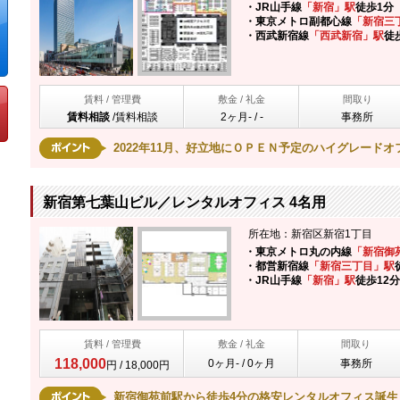
・JR山手線
「新宿」駅
徒歩1分
・東京メトロ副都心線
「新宿三
・西武新宿線
「西武新宿」駅
徒
賃料 / 管理費
敷金 / 礼金
間取り
賃料相談
/
賃料相談
2ヶ月- / -
事務所
2022年11月、好立地にＯＰＥＮ予定のハイグレードオ
新宿第七葉山ビル／レンタルオフィス 4名用
所在地：新宿区新宿1丁目
・東京メトロ丸の内線
「新宿御
・都営新宿線
「新宿三丁目」駅
・JR山手線
「新宿」駅
徒歩12分
賃料 / 管理費
敷金 / 礼金
間取り
118,000
0ヶ月- / 0ヶ月
事務所
円 / 18,000円
新宿御苑前駅から徒歩4分の格安レンタルオフィス誕生