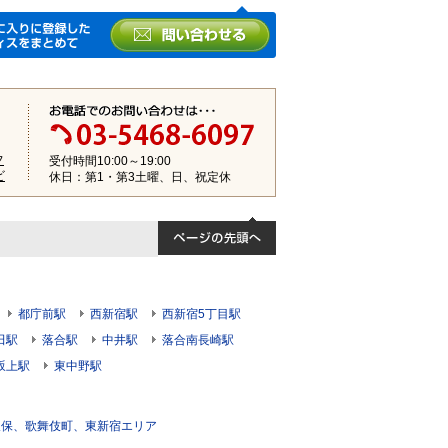
フ
受付時間10:00～19:00
ビ
休日：第1・第3土曜、日、祝定休
都庁前駅
西新宿駅
西新宿5丁目駅
田駅
落合駅
中井駅
落合南長崎駅
坂上駅
東中野駅
久保、歌舞伎町、東新宿エリア