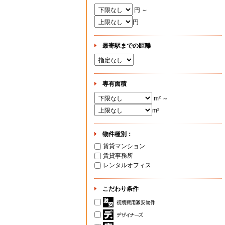
円 ～
円
最寄駅までの距離
専有面積
m² ～
m²
物件種別：
賃貸マンション
賃貸事務所
レンタルオフィス
こだわり条件