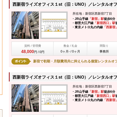
西新宿ライズオフィス１st（旧：UNO）／レンタルオフ
所在地：新宿区西新宿7丁目
・JR山手線
「新宿」駅
徒歩6分
・都営大江戸線
「新宿西口」駅
・東京メトロ丸の内線
「西新宿
賃料 / 管理費
敷金 / 礼金
間取り
48,000
0ヶ月- / 0ヶ月
事務所
円 / 0円
新宿で初期・月額費用共に抑えられる個室レンタルオ
西新宿ライズオフィス１st（旧：UNO）／レンタルオフ
所在地：新宿区西新宿7丁目
・JR山手線
「新宿」駅
徒歩6分
・都営大江戸線
「新宿西口」駅
・東京メトロ丸の内線
「西新宿