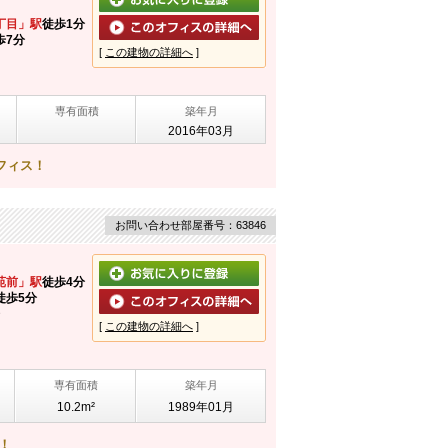
丁目」駅
徒歩1分
歩7分
[
この建物の詳細へ
]
専有面積
築年月
2016年03月
フィス！
お問い合わせ部屋番号：63846
苑前」駅
徒歩4分
徒歩5分
[
この建物の詳細へ
]
専有面積
築年月
10.2m²
1989年01月
！