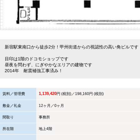
新宿駅東南口から徒歩2分！甲州街道からの視認性の高い角ビルです
目印は1階のドコモショップです
昼夜を問わず、にぎやかなエリアの建物です
2014年 耐震補強工事済み！
1,139,420
賃料／管理費
円 (税別)／198,160円 (税別)
敷金／礼金
12ヶ月／0ヶ月
間取り
事務所
所在階
地上4階