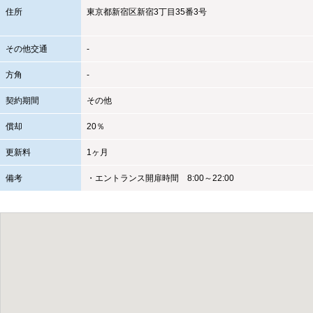
住所
東京都
新宿区
新宿3丁目35番3号
その他交通
-
方角
-
契約期間
その他
償却
20％
更新料
1ヶ月
備考
・エントランス開扉時間 8:00～22:00