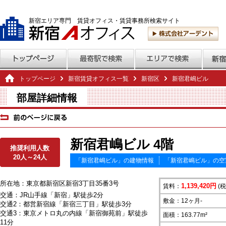
新宿エリア専門 賃貸オフィス・賃貸事務所検索サイト
トップページ
新宿賃貸オフィス一覧
新宿区
新宿君嶋ビル
部屋詳細情報
新宿君嶋ビル 4階
推奨利用人数
20人～24人
「新宿君嶋ビル」の建物情報
「新宿君嶋ビル」の空
所在地：東京都新宿区新宿3丁目35番3号
1,139,420円
賃料：
(税
交通：JR山手線「新宿」駅徒歩2分
敷金：12ヶ月-
交通2：都営新宿線「新宿三丁目」駅徒歩3分
交通3：東京メトロ丸の内線「新宿御苑前」駅徒歩
面積：163.77m²
11分